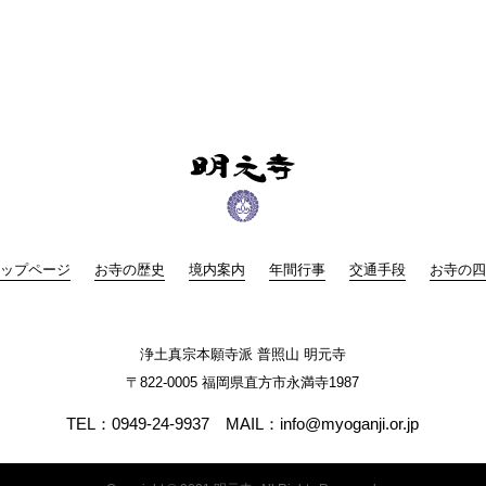
ップページ
お寺の歴史
境内案内
年間行事
交通手段
お寺の四
浄土真宗本願寺派
普照山 明元寺
〒822-0005 福岡県直方市永満寺1987
TEL：0949-24-9937 MAIL：info@myoganji.or.jp