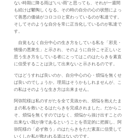
ない時期に降る雨は“いい雨”と思っても、それが一週間
も続けば鬱陶しくなる。その時の自分の心の状態によっ
て善悪の価値がコロコロと変わっているのが私達です。
そしてそのような自分を常に正当化しているのが私達で
す。
自覚もなく自分中心の生き方をしている私を「邪見・
憍慢の悪衆生」と示され、そのように自分こそ正しいと
思う生き方をしている者にとってはこのはたらきを素直
に信受することは決して出来ないと示されるのです。
ではどうすれば良いのか、自分中心の心・煩悩を無くせ
ば良いのでしょうか。理屈はそうかもしれませんが、こ
の私はそのような生き方は出来ません。
阿弥陀様は私のすがたを全て見抜かれ、煩悩を抱えたま
まの私を救いとるはたらきを完成されました。だからこ
そ、煩悩を無くすのではなく、煩悩から抜け出すことの
出来ない我が身であるということを否定的に把握し、阿
弥陀様の「必ず救う」のはたらきをただ素直に信受して
いくしか私が救われる道はないのです。