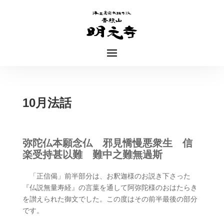
10月法話
弥陀仏本願念仏 邪見憍慢悪衆生 信
楽受持甚以難 難中之難無過斯
「正信偈」前半部分は、お釈迦様のお説き下さった
『仏説無量寿経』の言葉を通して阿弥陀様のおはたらき
を讃えられた御文でした。この度はその前半最後の部分
です。