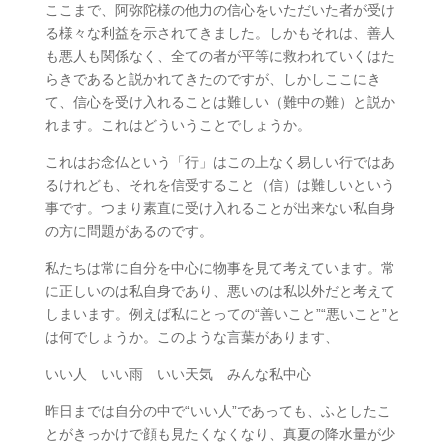
ここまで、阿弥陀様の他力の信心をいただいた者が受け
る様々な利益を示されてきました。しかもそれは、善人
も悪人も関係なく、全ての者が平等に救われていくはた
らきであると説かれてきたのですが、しかしここにき
て、信心を受け入れることは難しい（難中の難）と説か
れます。これはどういうことでしょうか。
これはお念仏という「行」はこの上なく易しい行ではあ
るけれども、それを信受すること（信）は難しいという
事です。つまり素直に受け入れることが出来ない私自身
の方に問題があるのです。
私たちは常に自分を中心に物事を見て考えています。常
に正しいのは私自身であり、悪いのは私以外だと考えて
しまいます。例えば私にとっての“善いこと”“悪いこと”と
は何でしょうか。このような言葉があります、
いい人 いい雨 いい天気 みんな私中心
昨日までは自分の中で“いい人”であっても、ふとしたこ
とがきっかけで顔も見たくなくなり、真夏の降水量が少