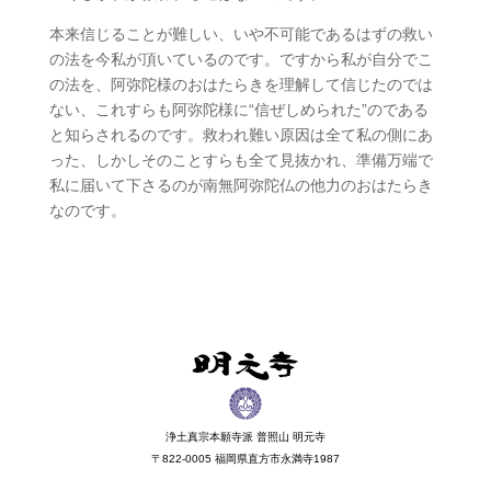
本来信じることが難しい、いや不可能であるはずの救い
の法を今私が頂いているのです。ですから私が自分でこ
の法を、阿弥陀様のおはたらきを理解して信じたのでは
ない、これすらも阿弥陀様に“信ぜしめられた”のである
と知らされるのです。救われ難い原因は全て私の側にあ
った、しかしそのことすらも全て見抜かれ、準備万端で
私に届いて下さるのが南無阿弥陀仏の他力のおはたらき
なのです。
浄土真宗本願寺派
普照山 明元寺
〒822-0005 福岡県直方市永満寺1987