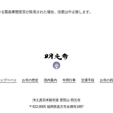
ている緊急事態宣言が延長された場合、法要は中止致します。
ップページ
お寺の歴史
境内案内
年間行事
交通手段
お寺の四
浄土真宗本願寺派
普照山 明元寺
〒822-0005 福岡県直方市永満寺1987